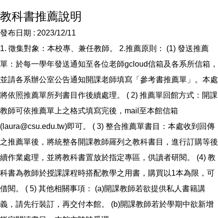
教科書推薦說明
發布日期 :
2023/12/11
1. 徵集對象：本校專、兼任教師。 2.推薦原則： (1) 發送推薦
單：於每一學年發送通知至各位老師gcloud信箱及各系所信箱，
並請各系辦公室公告通知開課老師填寫「參考書推薦單」。本處
將依照推薦單所列書目作後續處理。 ( 2) 推薦單回館方式：開課
教師可依推薦單上之格式填寫完後，mail至本館信箱
(laura@csu.edu.tw)即可。 ( 3) 整合推薦單書目：本處收到回傳
之推薦單後，將統整各開課教師羅列之教科書目，進行訂購等後
續作業處理，並將教科書置放於指定專區，供讀者研閱。 (4) 教
科書為教師於授課課程時搭配教學之用書，購買以1本為限，可
借閱。 ( 5) 其他相關事項： (a)開課教師若欲提供私人書籍講
義，請先行裝訂，再交付本館。 (b)開課教師若於學期中欲新增