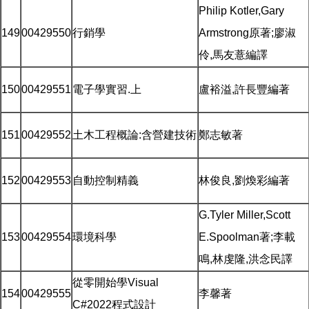
Philip Kotler,Gary
149
00429550
行銷學
Armstrong原著;廖淑
伶,馬友薏編譯
150
00429551
電子學實習.上
盧裕溢,許長豐編著
151
00429552
土木工程概論:含營建技術
鄭志敏著
152
00429553
自動控制精義
林俊良,劉煥彩編著
G.Tyler Miller,Scott
153
00429554
環境科學
E.Spoolman著;李載
鳴,林虔隆,洪念民譯
從零開始學Visual
154
00429555
李馨著
C#2022程式設計