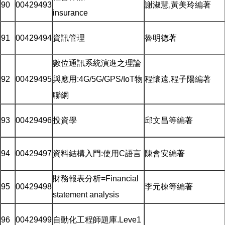
90
00429493
謝淑慧,黃美玲編著
insurance
91
00429494
資訊管理
魯明德著
數位通訊系統演進之理論
92
00429495
與應用:4G/5G/GPS/IoT物
程懷遠,程子陽編著
聯網
93
00429496
投資學
邱文昌等編著
94
00429497
資料結構入門:使用C語言
陳會安編著
財務報表分析=Financial
95
00429498
李元棟等編著
statement analysis
96
00429499
自動化工程師題庫.Leve1