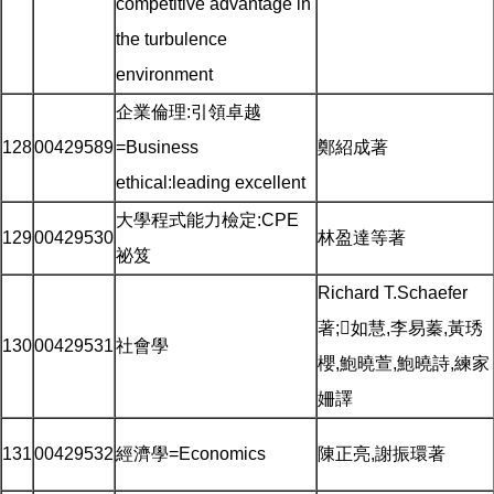
competitive advantage in
the turbulence
environment
企業倫理:引領卓越
128
00429589
=Business
鄭紹成著
ethical:leading excellent
大學程式能力檢定:CPE
129
00429530
林盈達等著
祕笈
Richard T.Schaefer
著;如慧,李易蓁,黃琇
130
00429531
社會學
櫻,鮑曉萱,鮑曉詩,練家
姍譯
131
00429532
經濟學=Economics
陳正亮,謝振環著