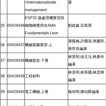
=Internationaltrade
著
management
ESP32 微處理機實習與
35
00429436
物聯網應用含AMA
劉政鑫 莊凱喬
Fundamentals Leve
康鳳梅,許榮添,簡慶郎,
36
00429437
機械製圖實習.上
詹世良編著
林英明,徐文法,林彥伶
37
00429438
機械製造.下冊
編著
林英明,林英國,林昆輝
38
00429439
工程材料
編著
39
00429440
電工機械.上冊
楊得明,陳伯爵編著