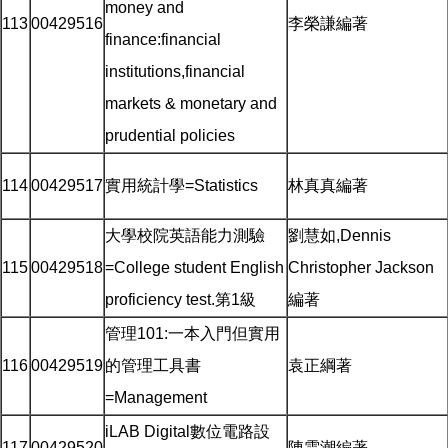
money and
113
00429516
李榮謙編著
finance:financial
institutions,financial
markets & monetary and
prudential policies
114
00429517
實用統計學=Statistics
林真真編著
大學校院英語能力測驗
劉慧如,Dennis
115
00429518
=College student English
Christopher Jackson
proficiency test.第1級
編著
管理101:一本入門但實用
116
00429519
的管理工具書
袁正綱著
=Management
iLAB Digital數位電路設
117
00429520
陳雲潮編著