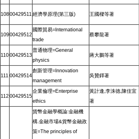
108
00429511
經濟學原理(第三版)
王國樑等著
國際貿易=International
109
00429512
蔡攀龍著
trade
普通物理=General
110
00429513
蔣大鵬等著
physics
創新管理=Innovation
111
00429514
吳贊鐸著
management
企業倫理=Enterprise
黃計逢,李洙德,陳佳宜
112
00429515
ethics
著
貨幣金融學概論:金融機
構.金融市場&貨幣金融政
策=The principles of