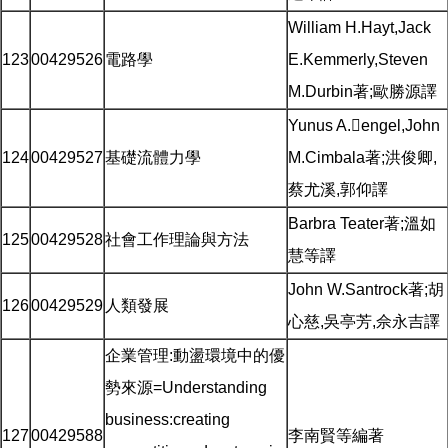
William H.Hayt,Jack
123
00429526
電路學
E.Kemmerly,Steven
M.Durbin著;歐勝源譯
Yunus A.engel,John
124
00429527
基礎流體力學
M.Cimbala著;洪俊卿,
蔡尤溪,郭仰譯
Barbra Teater著;溫如
125
00429528
社會工作理論與方法
慧等譯
John W.Santrock著;胡
126
00429529
人類發展
心慈,吳亭芳,佘永吉譯
企業管理:動盪環境中的優
勢來源=Understanding
business:creating
127
00429588
李南賢等編著