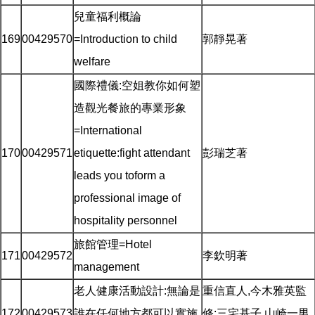
兒童福利概論
169
00429570
=Introduction to child
郭靜晃著
welfare
國際禮儀:空姐教你如何塑
造觀光餐旅的專業形象
=International
170
00429571
etiquette:fight attendant
彭瑞芝著
leads you toform a
professional image of
hospitality personnel
旅館管理=Hotel
171
00429572
李欽明著
management
老人健康活動設計:無論是
重信直人,今木雅英監
172
00429573
誰在任何地方都可以實施
修;三宅基子,山崎一男