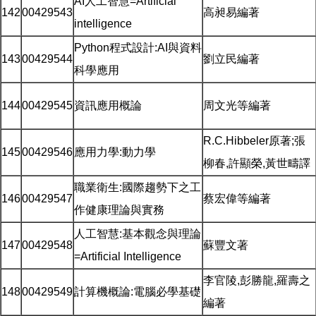
AI人工智慧=Artificial
142
00429543
高昶易編著
intelligence
Python程式設計:AI與資料
143
00429544
劉立民編著
科學應用
144
00429545
資訊應用概論
周文光等編著
R.C.Hibbeler原著;張
145
00429546
應用力學:動力學
柳春,許顯榮,黃世疇譯
職業衛生:國際趨勢下之工
146
00429547
蔡宏偉等編著
作健康理論與實務
人工智慧:基本觀念與理論
147
00429548
蘇豐文著
=Artificial Intelligence
李官陵,彭勝龍,羅壽之
148
00429549
計算機概論:電腦必學基礎
編著