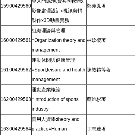
金入門課:免費共享軟體x
159
00429560
鄭苑鳳著
影像處理設計x視訊剪輯
製作x3D動畫實務
組織理論與管理
160
00429561
=Organization theory and
林欽榮著
management
運動休閒與健康管理
161
00429562
=Sport,leisure and health
陳敦禮等著
management
運動產業概論
162
00429563
=Introduction of sports
蘇維杉著
industry
實用人資學:theory and
163
00429564
practice=Human
丁志達著