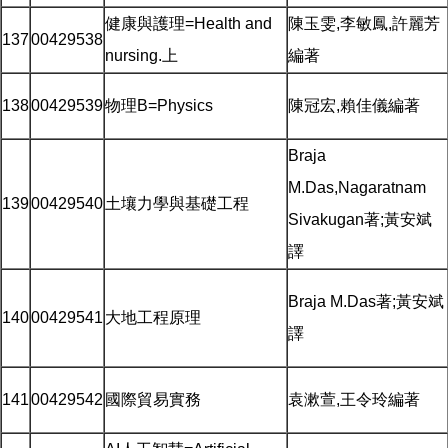
健康與護理=Health and
陳玉雯,李敏鳳,許麗芳
137
00429538
nursing.上
編著
138
00429539
物理B=Physics
陳冠宏,賴佳儀編著
Braja
M.Das,Nagaratnam
139
00429540
土壤力學與基礎工程
Sivakugan著;黃安斌
譯
Braja M.Das著;黃安斌
140
00429541
大地工程原理
譯
141
00429542
國際貿易實務
袁漱萱,王令玲編著