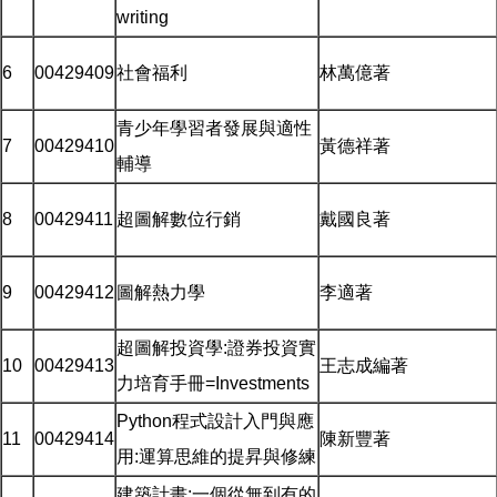
writing
6
00429409
社會福利
林萬億著
青少年學習者發展與適性
7
00429410
黃德祥著
輔導
8
00429411
超圖解數位行銷
戴國良著
9
00429412
圖解熱力學
李適著
超圖解投資學:證券投資實
10
00429413
王志成編著
力培育手冊=Investments
Python程式設計入門與應
11
00429414
陳新豐著
用:運算思維的提昇與修練
建築計畫:一個從無到有的