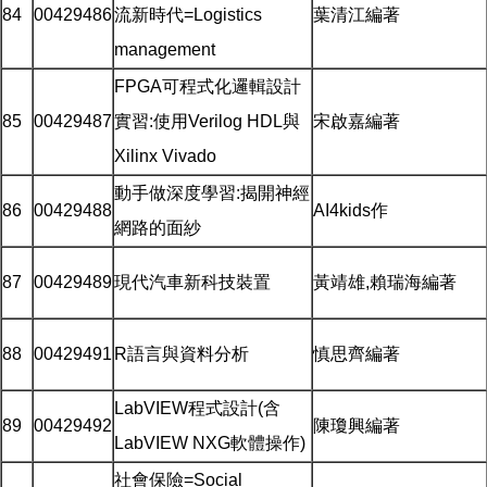
84
00429486
流新時代=Logistics
葉清江編著
management
FPGA可程式化邏輯設計
85
00429487
實習:使用Verilog HDL與
宋啟嘉編著
Xilinx Vivado
動手做深度學習:揭開神經
86
00429488
AI4kids作
網路的面紗
87
00429489
現代汽車新科技裝置
黃靖雄,賴瑞海編著
88
00429491
R語言與資料分析
慎思齊編著
LabVIEW程式設計(含
89
00429492
陳瓊興編著
LabVIEW NXG軟體操作)
社會保險=Social