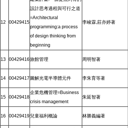
設計思考過程與可行之道
=Architectural
12
00429415
李峻霖,莊亦婷著
programming:a process
of design thinking from
beginning
13
00429416
旅館管理
周明智著
14
00429417
圖解光電半導體元件
李朱育等著
企業危機管理=Business
15
00429418
朱延智著
crisis management
16
00429419
兒童福利概論
林勝義編著