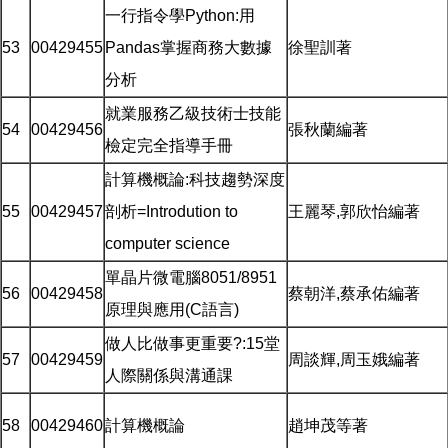
一行指令學Python:用
53
00429455
Pandas掌握商務大數據
徐聖訓著
分析
就業服務乙級技術士技能
54
00429456
張秋蘭編著
檢定完全指導手冊
計算機概論:科技趨勢深度
55
00429457
剖析=Introdution to
王麗琴,郭欣怡編著
computer science
單晶片微電腦8051/8951
56
00429458
蔡朝洋,蔡承佑編著
原理與應用(C語言)
做人比做事更重要?:15堂
57
00429459
周談輝,周玉娥編著
人際關係與溝通課
58
00429460
計算機概論
趙坤茂等著