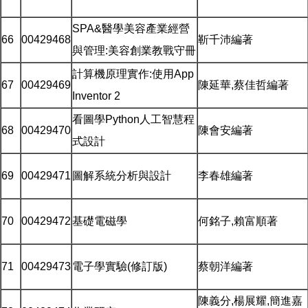
SPA&醫學美容產業經營
66
00429468
靳千沛編著
與管理:美容創業教戰守冊
計算機原理實作:使用App
67
00429469
陳延華,蔡佳哲編著
Inventor 2
看圖學Python人工智慧程
68
00429470
陳會安編著
式設計
69
00429471
圖解系統分析與設計
李春雄編著
70
00429472
基礎電磁學
何銘子,賴富順著
71
00429473
電子學實驗(修訂版)
蔡朝洋編著
陳義分,楊展耀,簡進嘉