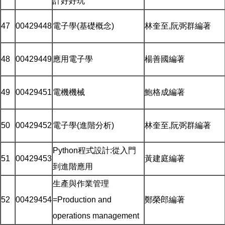
計好好玩
47
00429448
電子學(基礎概念)
林奎至,阮弼群編著
48
00429449
應用電子學
楊善國編著
49
00429451
電機機械
鮑格成編著
50
00429452
電子學(進階分析)
林奎至,阮弼群編著
Python程式設計:從入門
51
00429453
黃建庭編著
到進階應用
生產與作業管理
52
00429454
=Production and
鄭榮郎編著
operations management