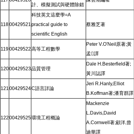
計、模擬測試與硬體除錯
科技英文這麼學=A
118
00429521
practical guide to
蔡雅芝著
scientific English
Peter V.O'Neil原著;黃
119
00429522
高等工程數學
孟譯
Dale H.Besterfield著;
120
00429523
品質管理
黃川誌譯
Jeri R.Hanly,Elliot
121
00429524
C語言詳論
B.Koffman著;潘育群譯
Mackenzie
L.Davis,David
122
00429525
環境工程概論
A.Cornwell著;顧洋,曾
迪華譯