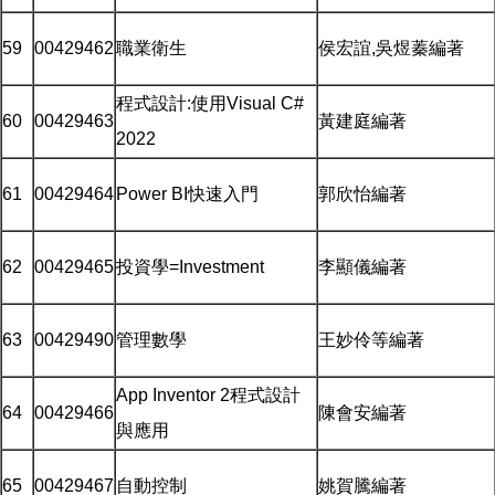
59
00429462
職業衛生
侯宏誼,吳煜蓁編著
程式設計:使用Visual C#
60
00429463
黃建庭編著
2022
61
00429464
Power BI快速入門
郭欣怡編著
62
00429465
投資學=Investment
李顯儀編著
63
00429490
管理數學
王妙伶等編著
App Inventor 2程式設計
64
00429466
陳會安編著
與應用
65
00429467
自動控制
姚賀騰編著