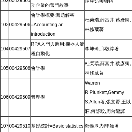
102
00429505
陳豫弘總編輯
功企業的奮鬥故事
會計學概要:習題解答
杜榮瑞,薛富井,蔡彥卿,
103
00429506
=Accounting an
林修葳著
introduction
RPA入門與應用:機器人流
104
00429507
李坤璋,邱敬淳著
程自動化
杜榮瑞,薛富井,蔡彥卿,
105
00429508
會計學
林修葳著
Warren
R.Plunkett,Gemmy
106
00429509
管理學
S.Allen著;張文賢,王以
莊,何舒毅,周台龍譯
107
00429510
基礎統計=Basic statistics
鄭惟厚,胡學穎著