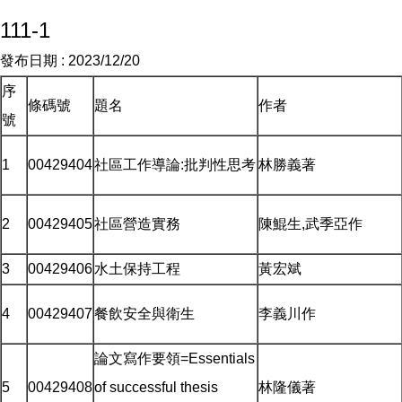
111-1
發布日期 :
2023/12/20
序
條碼號
題名
作者
號
1
00429404
社區工作導論:批判性思考
林勝義著
2
00429405
社區營造實務
陳鯤生,武季亞作
3
00429406
水土保持工程
黃宏斌
4
00429407
餐飲安全與衛生
李義川作
論文寫作要領=Essentials
5
00429408
of successful thesis
林隆儀著