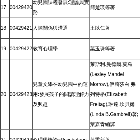
幼兒園課程發展:理論與實
17
00429420
簡楚瑛等著
務
18
00429421
人際關係與溝通
王以仁著
19
00429422
教育心理學
葉玉珠等著
萊斯利.曼德爾.莫羅
(Lesley Mandel
兒童文學在幼兒園中的運
Morrow),伊莉莎白.弗
20
00429423
用:發展孩子的閱讀理解力
列特格(Elizabeth
及興趣
Freitag),琳達.坎貝爾
(Linda B.Gambrell)著;
葉嘉青編譯
21
00429424
心理學概論=Psychology
葉重新著