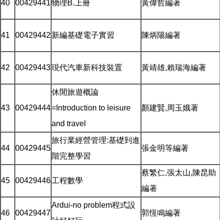
40
00429441
物理B.上冊
黃偉哲編著
41
00429442
新編基礎電子實習
陳炳陽編著
42
00429443
現代汽車新科技裝置
黃靖雄,賴瑞海編著
休閒旅遊概論
43
00429444
=Introduction to leisure
顏建賢,周玉娥著
and travel
旅行業經營管理:基礎到進
44
00429445
張金明等編著
階完整學習
蔡繁仁,張太山,陳昆助
45
00429446
工程數學
編著
Ardui-no problem程式設
46
00429447
郭恆鳴編著