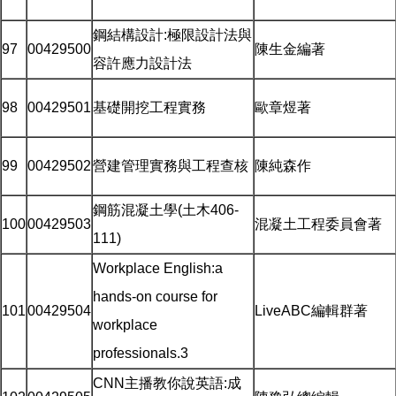
鋼結構設計:極限設計法與
97
00429500
陳生金編著
容許應力設計法
98
00429501
基礎開挖工程實務
歐章煜著
99
00429502
營建管理實務與工程查核
陳純森作
鋼筋混凝土學(土木406-
100
00429503
混凝土工程委員會著
111)
Workplace English:a
hands-on course for
101
00429504
LiveABC編輯群著
workplace
professionals.3
CNN主播教你說英語:成