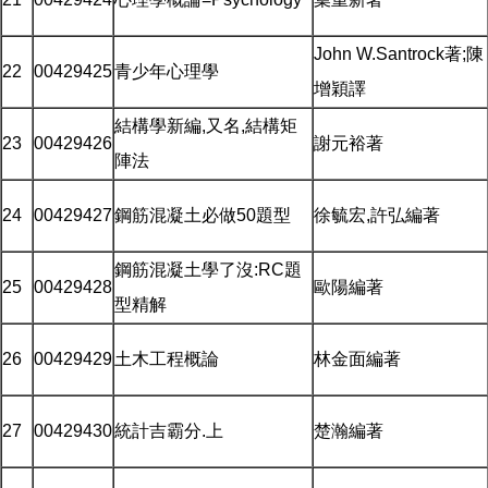
John W.Santrock著;陳
22
00429425
青少年心理學
增穎譯
結構學新編,又名,結構矩
23
00429426
謝元裕著
陣法
24
00429427
鋼筋混凝土必做50題型
徐毓宏,許弘編著
鋼筋混凝土學了沒:RC題
25
00429428
歐陽編著
型精解
26
00429429
土木工程概論
林金面編著
27
00429430
統計吉霸分.上
楚瀚編著