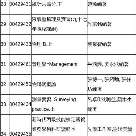
28
00429431
統計吉霸分.下
楚瀚編著
液氣壓原理及實習(九十七
29
00429432
許宗銘編著
年職校課綱)
30
00429433
物理 B.上
蔡耀智編著
31
00429461
管理學=Management
牛涵錚, 姜永淞編著
張博一, 張紹勳, 張任
32
00429450
物聯網概論
坊編著
測量實習=Surveying
呂卓,沈聰益,顏木生
33
00429434
practice.上
編著
新時代丙級技能檢定國貿
業務學術科研讀範本
先優工作室,謝沄芸編
34
00429435