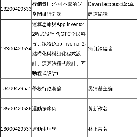
行銷管理:不可不學的14
Dawn Iacobucci著;卓
132
00429533
堂關鍵行銷課
建道編譯
運算思維與App Inventor
2程式設計:含GTC全民科
技力認證(App Inventor 2-
133
00429534
簡良諭編著
結構化與模組化程式設
計、演算法程式設計、互
動程式設計)
134
00429535
學校行政新論
吳清基主編
135
00429536
運動按摩術
黃新作著
136
00429537
運動生理學
林正常著