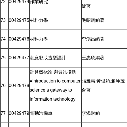
72
00429474
作業研究
編著
73
00429475
材料力學
毛昭綱編著
74
00429476
材料力學
李鴻昌編著
75
00429477
創意彩妝造型設計
王惠欣編著
計算機概論:與資訊接軌
=Introduction to computer
張雅惠,黃俊穎,趙坤茂
76
00429478
science:a gateway to
合著
information technology
77
00429479
電動汽機車
李添財編