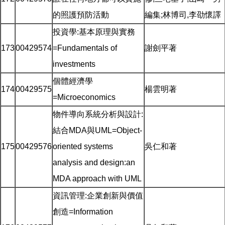
的照護預防活動
編集;林博司,李劭懷譯
投資學:基本原理與實務
173
00429574
=Fundamentals of
謝劍平著
investments
個體經濟學
174
00429575
楊雲明著
=Microeconomics
物件導向系統分析與設計:
結合MDA與UML=Object-
175
00429576
oriented systems
吳仁和著
analysis and design:an
MDA approach with UML
資訊管理:企業創新與價值
創造=Information