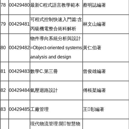
78
00429480
最新C程式語言教學範本
蔡明誌編著
可程式控制快速入門篇:含
79
00429481
林文山編著
丙級機電整合術科解析
物件導向系統分析與設計
80
00429482
=Object-oriented systems
黃仁伯著
analysis and design
81
00429483
數學C.第三冊
曾俊雄編著
82
00429484
氣壓迴路設計
傅棖棻編著
83
00429485
工廠管理
王彰編著
現代物流管理:開智慧物