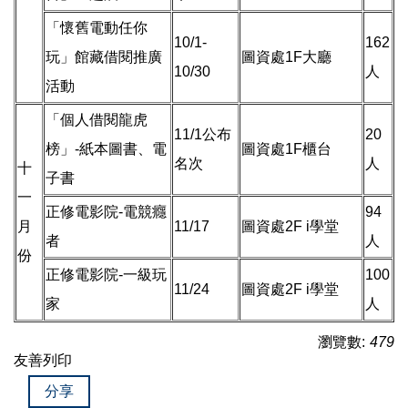
「懷舊電動任你
10/1-
162
玩」館藏借閱推廣
圖資處1F大廳
10/30
人
活動
「個人借閱龍虎
11/1公布
20
榜」-紙本圖書、電
圖資處1F櫃台
名次
人
十
子書
一
正修電影院-電競癮
94
月
11/17
圖資處2F i學堂
者
人
份
正修電影院-一級玩
100
11/24
圖資處2F i學堂
家
人
瀏覽數:
479
友善列印
分享