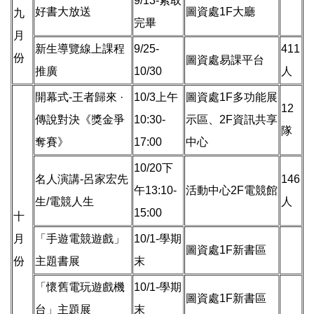
9/13-索取
好書大放送
圖資處1F大廳
九
完畢
月
新生導覽線上課程
9/25-
411
份
圖資處易課平台
推廣
10/30
人
開幕式-王者歸來 ·
10/3上午
圖資處1F多功能展
12
傳說對決《獎金爭
10:30-
示區、2F資訊共享
隊
奪賽》
17:00
中心
10/20下
名人演講-呂家宏先
146
午13:10-
活動中心2F電競館
生/電競人生
人
15:00
十
月
「手遊電競遊戲」
10/1-學期
圖資處1F新書區
份
主題書展
末
「懷舊電玩遊戲機
10/1-學期
圖資處1F新書區
台」主題展
末