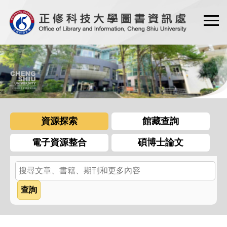
跳
到
主
要
內
容
區
資源探索
館藏查詢
電子資源整合
碩博士論文