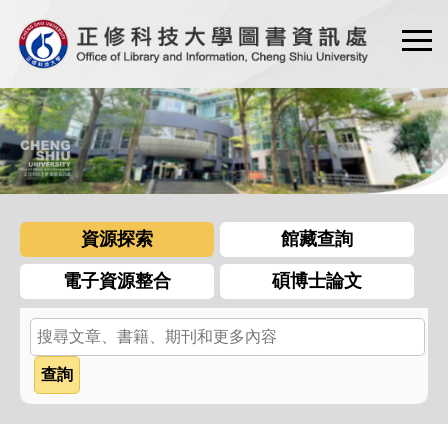
跳
到
主
要
內
容
區
資源探索
館藏查詢
電子資源整合
碩博士論文