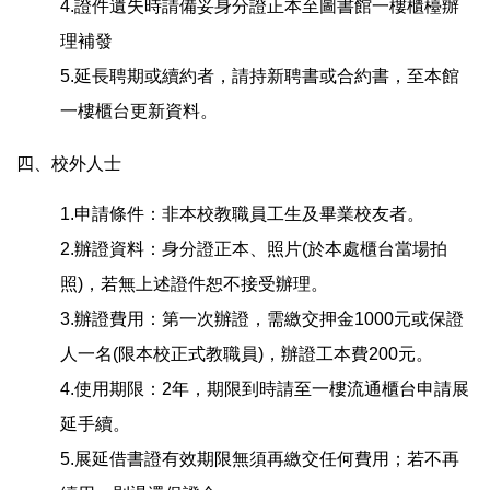
4.證件遺失時請備妥身分證正本至圖書館一樓櫃檯辦
理補發
5.延長聘期或續約者，請持新聘書或合約書，至本館
一樓櫃台更新資料。
四、校外人士
1.申請條件：非本校教職員工生及畢業校友者。
2.辦證資料：身分證正本、照片(於本處櫃台當場拍
照)，若無上述證件恕不接受辦理。
3.辦證費用：第一次辦證，需繳交押金1000元或保證
人一名(限本校正式教職員)，辦證工本費200元。
4.使用期限：2年，期限到時請至一樓流通櫃台申請展
延手續。
5.展延借書證有效期限無須再繳交任何費用；若不再