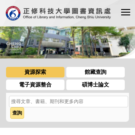
跳
到
主
要
內
容
區
資源探索
館藏查詢
電子資源整合
碩博士論文