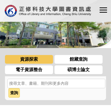
跳
到
主
要
內
容
區
資源探索
館藏查詢
電子資源整合
碩博士論文