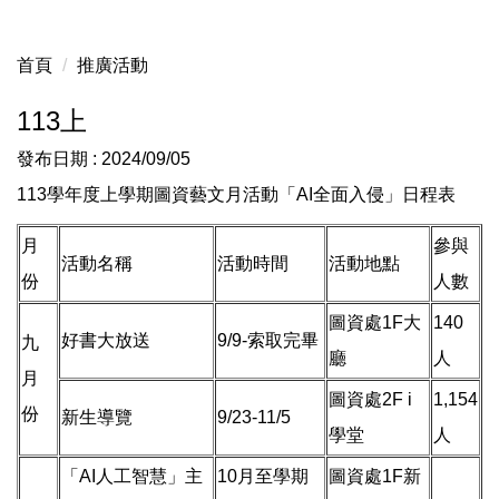
首頁
推廣活動
113上
發布日期 :
2024/09/05
113學年度上學期圖資藝文月活動「AI全面入侵」日程表
月
參與
活動名稱
活動時間
活動地點
份
人數
圖資處1F大
140
好書大放送
9/9-索取完畢
九
廳
人
月
圖資處2F i
1,154
份
新生導覽
9/23-11/5
學堂
人
「AI人工智慧」主
10月至學期
圖資處1F新