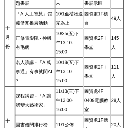
題書展
末
書展示區
「AI人工智慧」館
10/1至禮物送
圖資處1F櫃
49人
藏借閱推廣活動
完為止
台
十
10/25(五)下
月
正修電影院 - 神機
圖資處2F i
145
午13:10-
份
有毛病
學堂
人
15:00
名人演講 - 「AI萬
10/18(五)下
圖資處2F i
111
事通」有事就問AI
午13:10-
學堂
人
?
15:00
11/13(三)下
圖資處4F
課程講習 - 「AI讓
午13:00-
0409電腦教
28人
我變大藝術家」
16:00
室
圖資處1F櫃
十
圖書借閱排行榜
11/1公佈
20人