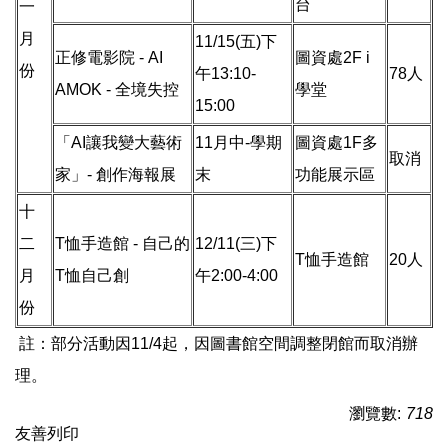
台
一
月
11/15(五)下
正修電影院 - AI
圖資處2F i
份
午13:10-
78人
AMOK - 全境失控
學堂
15:00
「AI讓我變大藝術
11月中-學期
圖資處1F多
取消
家」- 創作海報展
末
功能展示區
十
二
T恤手造館 - 自己的
12/11(三)下
T恤手造館
20人
月
T恤自己創
午2:00-4:00
份
註：部分活動因11/4起，因圖書館空間調整閉館而取消辦
理。
瀏覽數:
718
友善列印