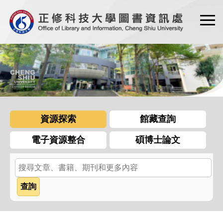
跳
到
主
要
內
容
區
資源探索
館藏查詢
電子資源整合
碩博士論文