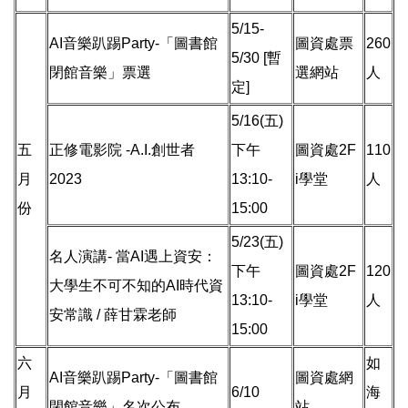
5/15-
AI音樂趴踢Party-「圖書館
圖資處票
260
5/30 [暫
閉館音樂」票選
選網站
人
定]
5/16(五)
五
正修電影院 -A.I.創世者
下午
圖資處2F
110
月
2023
13:10-
i學堂
人
份
15:00
5/23(五)
名人演講- 當AI遇上資安：
下午
圖資處2F
120
大學生不可不知的AI時代資
13:10-
i學堂
人
安常識 / 薛甘霖老師
15:00
六
如
AI音樂趴踢Party-「圖書館
圖資處網
月
6/10
海
閉館音樂」名次公布
站