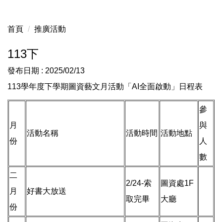
首頁
推廣活動
113下
發布日期 :
2025/02/13
113學年度下學期圖資藝文月活動「AI全面啟動」日程表
參
月
與
活動名稱
活動時間
活動地點
份
人
數
二
2/24-索
圖資處1F
月
好書大放送
取完畢
大廳
份