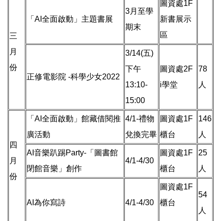
圖資處1F
3月至學
「AI全面啟動」主題書展
新書展示
期末
區
三
月
3/14(五)
份
下午
圖資處2F
78
正修電影院 -科學少女2022
13:10-
i學堂
人
15:00
「AI全面啟動」館藏借閱推
4/1-禮物
圖資處1F
146
廣活動
兌換完畢
櫃台
人
四
AI音樂趴踢Party-「圖書館
圖資處1F
25
月
4/1-4/30
閉館音樂」創作
櫃台
人
份
圖資處1F
54
AI為你寫詩
4/1-4/30
櫃台
人