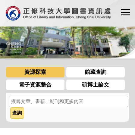
跳
到
主
要
內
容
區
資源探索
館藏查詢
電子資源整合
碩博士論文