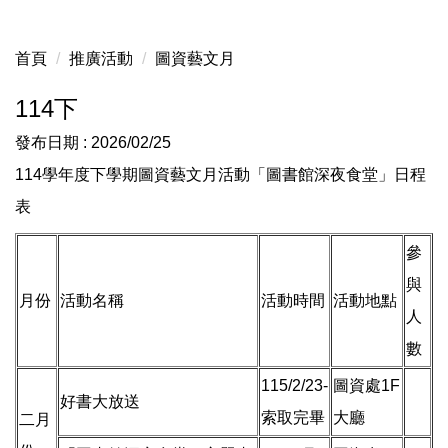
首頁
推廣活動
圖資藝文月
114下
發布日期 :
2026/02/25
114學年度下學期圖資藝文月活動「圖書館深夜食堂」日程
表
參
與
月份
活動名稱
活動時間
活動地點
人
數
115/2/23-
圖資處1F
好書大放送
索取完畢
大廳
二月