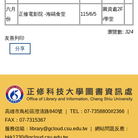
六月
圖資處2F
正修電影院 -海鷗食堂
115/6/5
份
i學堂
瀏覽數:
324
友善列印
分享
高雄市鳥松區澄清路840號 ｜ TEL：07-7358800#2366 ｜
FAX：07-7315367
服務信箱：library@gcloud.csu.edu.tw ｜ 網站問題反應：
bkk1230@gcloud.csu.edu.tw