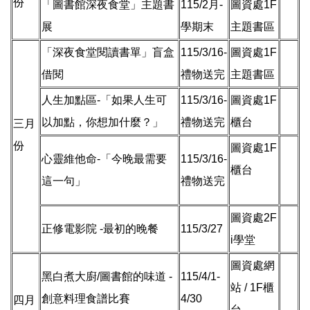
份
「圖書館深夜食堂」主題書
115/2月-
圖資處1F
展
學期末
主題書區
「深夜食堂閱讀書單」盲盒
115/3/16-
圖資處1F
借閱
禮物送完
主題書區
人生加點區-「如果人生可
115/3/16-
圖資處1F
以加點，你想加什麼？」
禮物送完
櫃台
三月
份
圖資處1F
心靈維他命-「今晚最需要
115/3/16-
櫃台
這一句」
禮物送完
圖資處2F
正修電影院 -最初的晚餐
115/3/27
i學堂
圖資處網
黑白煮大廚/圖書館的味道 -
115/4/1-
站 / 1F櫃
創意料理食譜比賽
4/30
四月
台