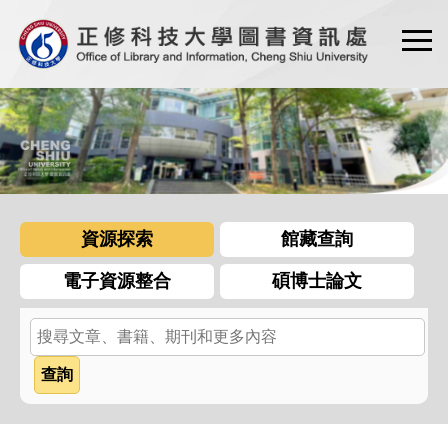
跳
到
主
要
內
容
區
資源探索
館藏查詢
電子資源整合
碩博士論文