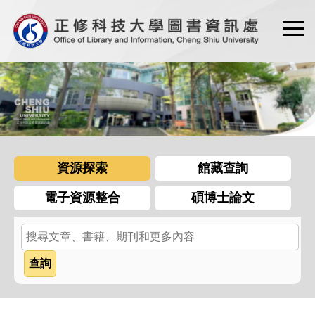
跳
到
主
要
內
容
區
資源探索
館藏查詢
電子資源整合
碩博士論文