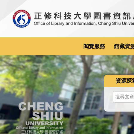
跳
到
主
要
內
容
閱覽服務
館藏資
區
資源探